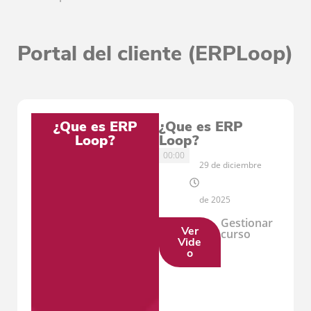
Portal del cliente (ERPLoop)
¿Que es ERP
¿Que es ERP
Loop?
Loop?
00:00
29 de diciembre
de 2025
Gestionar
Ver
curso
Vide
o