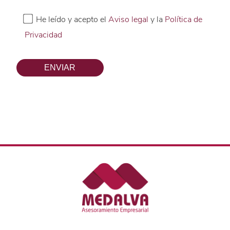
He leído y acepto el
Aviso legal
y la
Política de
Privacidad
Por
favor,
deja
este
campo
vacío.